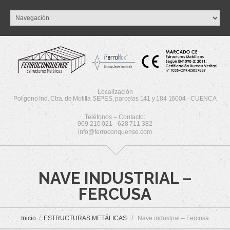
Localización
Polígono Ind. Ctra. de Motilla SEPES, parcelas 141 y 184 16004 - CUENCA
Teléfonos – Contacto:
969 210 021 - 628 711 382
info@ferroconquense.com
NAVE INDUSTRIAL –
FERCUSA
Inicio
ESTRUCTURAS METÁLICAS
Nave industrial – Fercusa