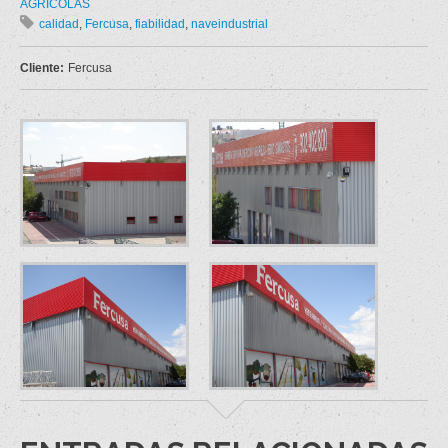
AGRÍCOLAS
calidad
,
Fercusa
,
fiabilidad
,
naveindustrial
Cliente:
Fercusa