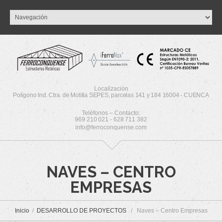
Localización
Polígono Ind. Ctra. de Motilla SEPES, parcelas 141 y 184 16004 - CUENCA
Teléfonos – Contacto:
969 210 021 - 628 711 382
info@ferroconquense.com
NAVES – CENTRO
EMPRESAS
Inicio
DESARROLLO DE PROYECTOS
Naves – Centro Empresas