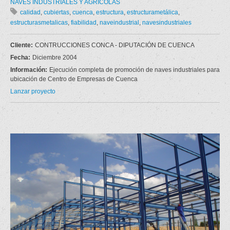
NAVES INDUSTRIALES Y AGRÍCOLAS
calidad
,
cubiertas
,
cuenca
,
estructura
,
estructurametálica
,
estructurasmetalicas
,
fiabilidad
,
naveindustrial
,
navesindustriales
Cliente:
CONTRUCCIONES CONCA - DIPUTACIÓN DE CUENCA
Fecha:
Diciembre 2004
Información:
Ejecución completa de promoción de naves industriales para
ubicación de Centro de Empresas de Cuenca
Lanzar proyecto