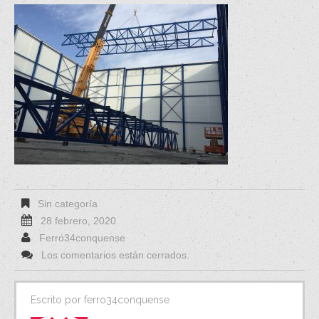
Sin categoría
28 febrero, 2020
Ferro34conquense
Los comentarios están cerrados.
Escrito por
ferro34conquense