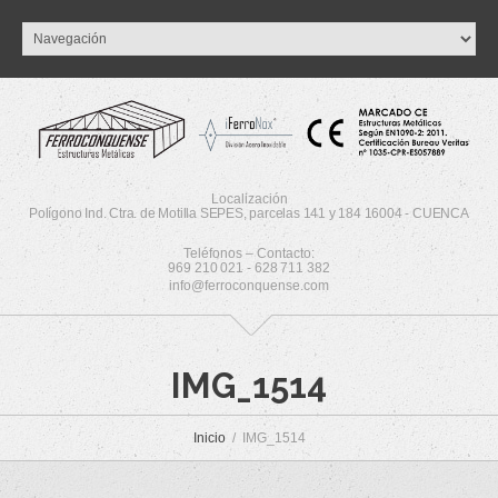
Localización
Polígono Ind. Ctra. de Motilla SEPES, parcelas 141 y 184 16004 - CUENCA
Teléfonos – Contacto:
969 210 021 - 628 711 382
info@ferroconquense.com
IMG_1514
Inicio
IMG_1514