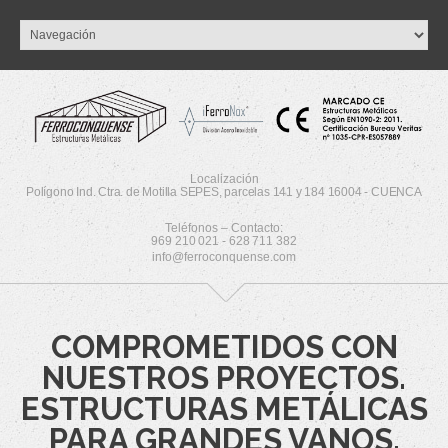
Localización
Polígono Ind. Ctra. de Motilla SEPES, parcelas 141 y 184 16004 - CUENCA
Teléfonos – Contacto:
969 210 021 - 628 711 382
info@ferroconquense.com
COMPROMETIDOS CON
NUESTROS PROYECTOS.
ESTRUCTURAS METÁLICAS
PARA GRANDES VANOS.