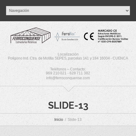
Localización
Polígono Ind. Ctra. de Motilla SEPES, parcelas 141 y 184 16004 - CUENCA
Teléfonos – Contacto:
969 210 021 - 628 711 382
info@ferroconquense.com
SLIDE-13
Inicio
Slide-13