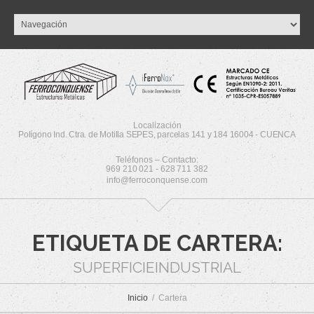
Localización
Polígono Ind. Ctra. de Motilla SEPES, parcelas 141 y 184 16004 - CUENCA
Teléfonos – Contacto:
969 210 021 - 628 711 382
info@ferroconquense.com
ETIQUETA DE CARTERA:
SUPERFICIEINDUSTRIAL
Inicio
Cartera