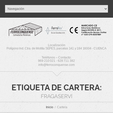
Localización
Polígono Ind. Ctra. de Motilla SEPES, parcelas 141 y 184 16004 - CUENCA
Teléfonos – Contacto:
969 210 021 - 628 711 382
info@ferroconquense.com
ETIQUETA DE CARTERA:
FRAGASERVI
Inicio
Cartera