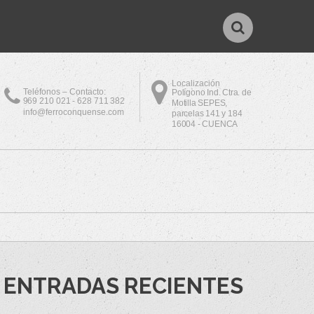
Localización
Teléfonos – Contacto:
Polígono Ind. Ctra. de
969 210 021 - 628 711 382
Motilla SEPES,
info@ferroconquense.com
parcelas 141 y 184
16004 - CUENCA
ENTRADAS RECIENTES