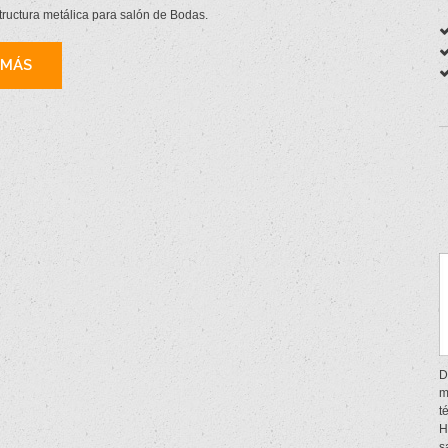
tructura metálica para salón de Bodas.
 MÁS
D
m
t
H
s