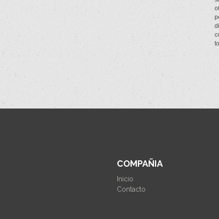
o
p
d
c
t
COMPAÑIA
Inicio
Contacto