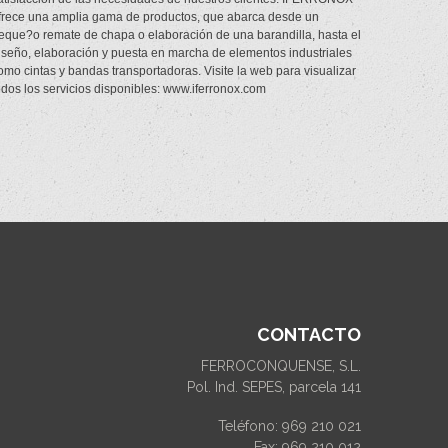
frece una amplia gama de productos, que abarca desde un
eque?o remate de chapa o elaboración de una barandilla, hasta el
iseño, elaboración y puesta en marcha de elementos industriales
omo cintas y bandas transportadoras. Visite la web para visualizar
odos los servicios disponibles: www.iferronox.com
CONTACTO
FERROCONQUENSE, S.L.
Pol. Ind. SEPES, parcela 141
Teléfono: 969 210 021
Fax: 969 210 012