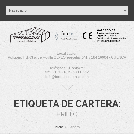
Localización
Polígono Ind. Ctra. de Motilla SEPES, parcelas 141 y 184 16004 - CUENCA
Teléfonos – Contacto:
969 210 021 - 628 711 382
info@ferroconquense.com
ETIQUETA DE CARTERA:
BRILLO
Inicio
Cartera