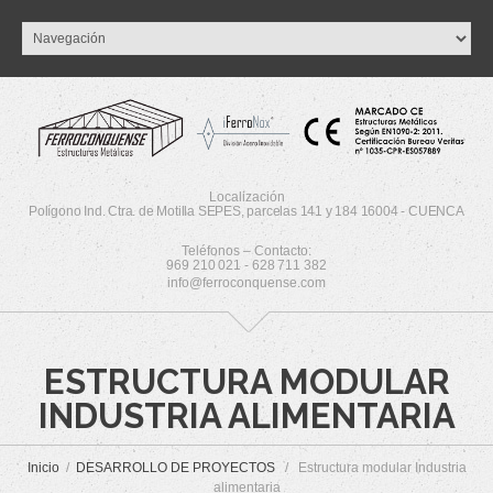
Localización
Polígono Ind. Ctra. de Motilla SEPES, parcelas 141 y 184 16004 - CUENCA
Teléfonos – Contacto:
969 210 021 - 628 711 382
info@ferroconquense.com
ESTRUCTURA MODULAR
INDUSTRIA ALIMENTARIA
Inicio
DESARROLLO DE PROYECTOS
Estructura modular Industria
alimentaria